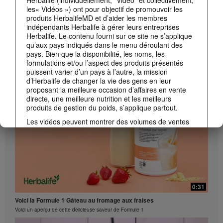
Herbalife (individuellement, "Vidéo" et collectivement,
les« Vidéos ») ont pour objectif de promouvoir les
produits HerbalifeMD et d’aider les membres
indépendants Herbalife à gérer leurs entreprises
Herbalife. Le contenu fourni sur ce site ne s’applique
qu’aux pays indiqués dans le menu déroulant des
1:43
pays. Bien que la disponibilité, les noms, les
formulations et/ou l’aspect des produits présentés
Connaître les produits : Perturbateur de graisses alimentaires
puissent varier d’un pays à l’autre, la mission
Le Dr Luigi Gratton explique les avantages du Perturbateur de graisses alimentaires
d’Herbalife de changer la vie des gens en leur
proposant la meilleure occasion d’affaires en vente
directe, une meilleure nutrition et les meilleurs
produits de gestion du poids, s’applique partout.
Les vidéos peuvent montrer des volumes de ventes
ou des occasions de gains de certains membres
indépendants Herbalife se situant à différents niveaux
du Plan de Marketing et résidant dans divers pays.
Les revenus présentés ne concernent que les
personnes dont la situation est décrite ici ; ils ne sont
pas une garantie de revenu et ne sont pas
représentatifs. Pour obtenir plus d’informations sur
0:31
l’État de la rémunération typique correspondant au
Voici la Formule 1 Gâteau au fromage aux fraises
pays où vous dirigez votre entreprise, veuillez
consulter le site Herbalife.com ou
Voici un aperçu de cette délicieuse saveur de Formule 1
cafr.MyHerbalife.com.