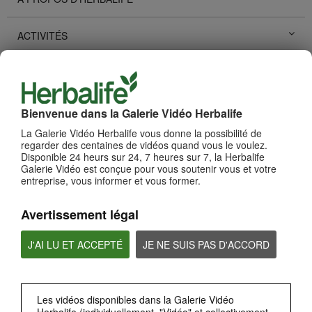
ACTIVITÉS
DÉVELOPPEMENT PERSONNEL
ÉVÉNEMENTS HERBALIFE
Bienvenue dans la Galerie Vidéo Herbalife
La Galerie Vidéo Herbalife vous donne la possibilité de
regarder des centaines de vidéos quand vous le voulez.
RÉCITS DE RÉUSSITES
Disponible 24 heurs sur 24, 7 heures sur 7, la Herbalife
Galerie Vidéo est conçue pour vous soutenir vous et votre
entreprise, vous informer et vous former.
LES OUTILS TECHNOLOGIES
Avertissement légal
PRODUITS
Voir tout
J'AI LU ET ACCEPTÉ
JE NE SUIS PAS D'ACCORD
Les vidéos disponibles dans la Galerie Vidéo